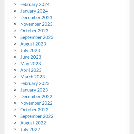
February 2024
January 2024
December 2023
November 2023
October 2023
September 2023
August 2023
July 2023
June 2023
May 2023
April 2023
March 2023
February 2023
January 2023
December 2022
November 2022
October 2022
September 2022
August 2022
July 2022