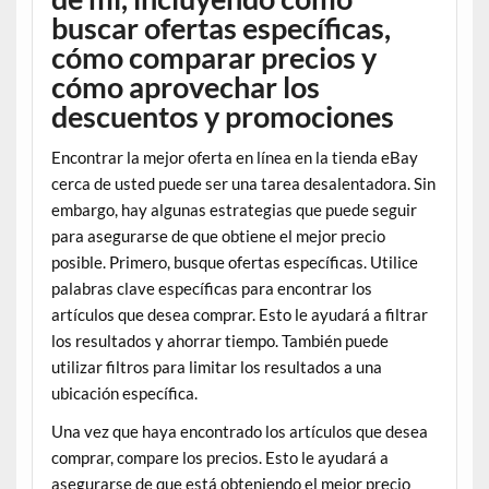
buscar ofertas específicas,
cómo comparar precios y
cómo aprovechar los
descuentos y promociones
Encontrar la mejor oferta en línea en la tienda eBay
cerca de usted puede ser una tarea desalentadora. Sin
embargo, hay algunas estrategias que puede seguir
para asegurarse de que obtiene el mejor precio
posible. Primero, busque ofertas específicas. Utilice
palabras clave específicas para encontrar los
artículos que desea comprar. Esto le ayudará a filtrar
los resultados y ahorrar tiempo. También puede
utilizar filtros para limitar los resultados a una
ubicación específica.
Una vez que haya encontrado los artículos que desea
comprar, compare los precios. Esto le ayudará a
asegurarse de que está obteniendo el mejor precio