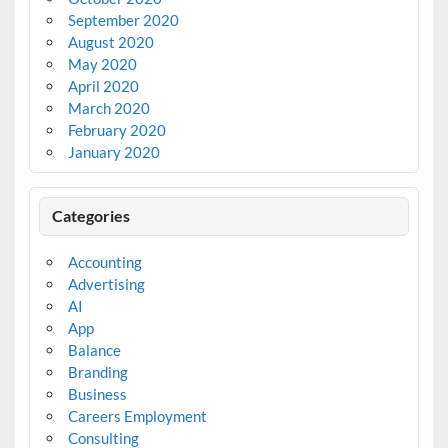
September 2020
August 2020
May 2020
April 2020
March 2020
February 2020
January 2020
Categories
Accounting
Advertising
AI
App
Balance
Branding
Business
Careers Employment
Consulting