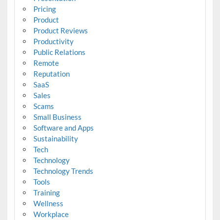
Pricing
Product
Product Reviews
Productivity
Public Relations
Remote
Reputation
SaaS
Sales
Scams
Small Business
Software and Apps
Sustainability
Tech
Technology
Technology Trends
Tools
Training
Wellness
Workplace