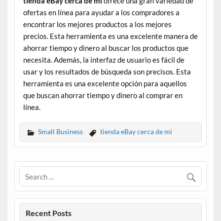
tienda eBay cerca de mi
ofrece una gran variedad de
ofertas en línea para ayudar a los compradores a
encontrar los mejores productos a los mejores
precios. Esta herramienta es una excelente manera de
ahorrar tiempo y dinero al buscar los productos que
necesita. Además, la interfaz de usuario es fácil de
usar y los resultados de búsqueda son precisos. Esta
herramienta es una excelente opción para aquellos
que buscan ahorrar tiempo y dinero al comprar en
línea.
Small Business
tienda eBay cerca de mi
Recent Posts