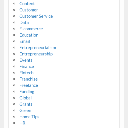
Content
Customer
Customer Service
Data
E-commerce
Education
Email
Entrepreneurialism
Entrepreneurship
Events
Finance
Fintech
Franchise
Freelance
Funding
Global
Grants
Green
Home Tips
HR